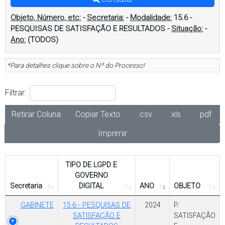
Objeto, Número, etc:
-
Secretaria:
-
Modalidade:
15.6 -
PESQUISAS DE SATISFAÇÃO E RESULTADOS
-
Situação:
-
Ano:
(TODOS)
*Para detalhes clique sobre o Nº do Processo!
Filtrar:
Retirar Coluna
Copiar Texto
.csv
.xls
.pdf
Imprimir
TIPO DE LGPD E
GOVERNO
Secretaria
DIGITAL
ANO
OBJETO
GABINETE
15.6 - PESQUISAS DE
2024
P.
SATISFAÇÃO E
SATISFAÇÃO