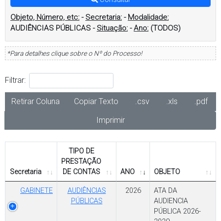
Objeto, Número, etc:
-
Secretaria:
-
Modalidade:
AUDIÊNCIAS PÚBLICAS
-
Situação:
-
Ano:
(TODOS)
*Para detalhes clique sobre o Nº do Processo!
Filtrar:
Retirar Coluna
Copiar Texto
.csv
.xls
.pdf
Imprimir
TIPO DE
PRESTAÇÃO
Secretaria
DE CONTAS
ANO
OBJETO
GABINETE
AUDIÊNCIAS
2026
ATA DA
PÚBLICAS
AUDIENCIA
PÚBLICA 2026-